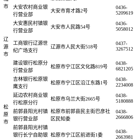
市
大安农村商业银
0436-
大安市育才路2号
5209619
行营业部
大安惠民村镇银
0436-
大安市人民路54号
5058012
行营业部
辽
工商银行辽源世
0437-
源
辽源市人民大街518号
3267512
纪广场支行
市
建设银行松原分
0438-
松原市宁江区文化路819号
6821205
行营业部
吉林银行松原银
0438-
松原市宁江区沿江东路1号
2234008
鹰支行
延边农村商业银
0438-
松原市乌兰大街2665号
5180888
行松原分行
松
前郭县阳光村镇
松原市前郭县民主街巴彦社
0438-
原
2666806
银行营业部
区民知委
市
前郭县阳光村镇
0438-
银行长宁自助银
松原市宁江区前进街1委
2663981