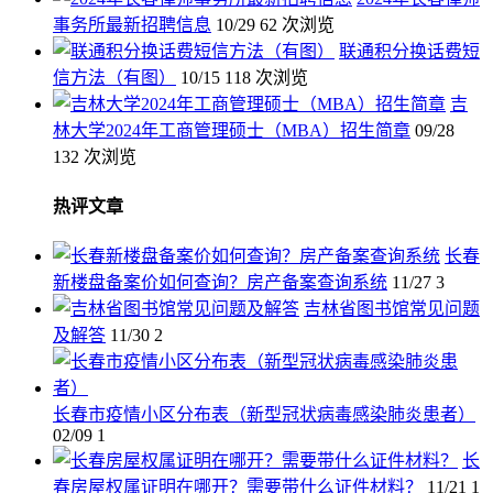
事务所最新招聘信息
10/29
62 次浏览
联通积分换话费短
信方法（有图）
10/15
118 次浏览
吉
林大学2024年工商管理硕士（MBA）招生简章
09/28
132 次浏览
热评文章
长春
新楼盘备案价如何查询？房产备案查询系统
11/27
3
吉林省图书馆常见问题
及解答
11/30
2
长春市疫情小区分布表（新型冠状病毒感染肺炎患者）
02/09
1
长
春房屋权属证明在哪开？需要带什么证件材料？
11/21
1