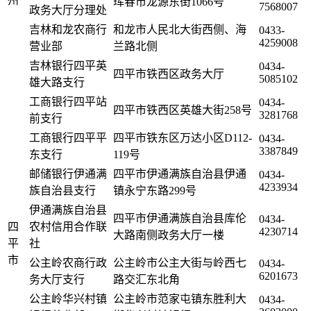
州
珲春市龙源东街1066号
7568007
政务大厅分理处
吉林和龙农商行
和龙市人民北大街西侧、海
0433-
4259008
营业部
兰路北侧
吉林银行四平英
0434-
四平市铁西区政务大厅
5085102
雄大路支行
工商银行四平站
0434-
四平市铁西区英雄大街258号
3281768
前支行
工商银行四平平
四平市铁东区万达小区D112-
0434-
3387849
东支行
119号
邮储银行伊通满
四平市伊通满族自治县伊通
0434-
4233934
族自治县支行
镇永宁东路299号
伊通满族自治县
四平市伊通满族自治县库伦
0434-
四
农村信用合作联
4230714
大路南侧政务大厅一楼
平
社
市
公主岭农商行政
公主岭市公主大街与岭西七
0434-
6201673
务大厅支行
路交汇东北角
公主岭华兴村镇
公主岭市范家屯镇东胜利大
0434-