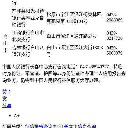
行
前郭县阳光村镇
松原市宁江区沿江街奥林匹
0438-
银行奥林匹克自
2088089
克花园第103幢104号
助银行
工商银行白山市
0439-
白山市浑江区通江路67号
白
3217726
北安支行
山
吉林银行白山八
白山市浑江区浑江大街180-3
0439-
市
5008079
道江支行
号
中国人民银行长春中心支行咨询电话：0431-88949377，持临
时身份证、军官证、护照等非身份证证件办理个人信用报告查
询业务，仍需到中国人民银行征信服务大厅办理。
赞
1
赏
分享
A+
所属分类：
征信报告查询/打印
长春市信息查询