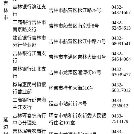
吉
吉林银行滨江支
0432-
林
吉林市船营区松江路79号
64871667
行
市
工商银行吉林市
0432-
吉林市船营区南京街8号
62454613
南京路支行
建设银行吉林市
0432-
吉林市船营区松江中路71号
68091541
分行营业部
吉林银行江南支
0432-
吉林市丰满区吉林大街41号
64644064
行
吉林银行江北支
0432-
吉林市龙潭区湘潭街67号
63039477
行
桦甸惠民村镇银
0432-
桦甸市桦甸大街316号
66817012
行营业部
工商银行延吉海
0433-
延吉市站前街29号
2256012
兰江支行
吉林珲春农商行
珲春市靖和街永新委人民银
0433-
延
7513179
中心分理处
行住宅101室
边
吉林珲春农商行
0433-