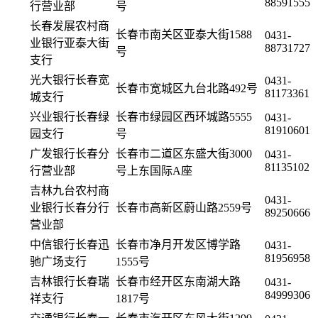
88591555
行营业部
号
长春发展农村商
长春市南关区亚泰大街1588
0431-
业银行亚泰大街
88731727
号
支行
光大银行长春宽
0431-
长春市宽城区九台北路492号
81173361
城支行
兴业银行长春绿
长春市绿园区西环城路5555
0431-
81910601
园支行
号
广发银行长春分
长春市二道区东盛大街3000
0431-
81135102
行营业部
号上东国际A座
吉林九台农村商
0431-
业银行长春分行
长春市高新区蔚山路2559号
89250666
营业部
中信银行长春迅
长春市净月开发区博学路
0431-
81956958
驰广场支行
1555号
吉林银行长春瑞
长春市经开区东南湖大路
0431-
84999306
祥支行
1817号