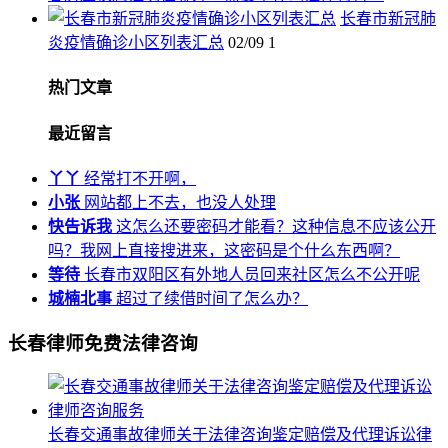
长春市新冠肺
炎疫情确诊小区列表汇总
02/09
1
热门文章
最近留言
丫丫
经常打不开啊，
小张
网站都上不去，也没人处理
快告诉我
这怎么还要密码才能看？这种信息不应该公开
吗？我网上直接搜进来，这密码是个什么东西啊？
等待
长春市双阳区有外地人员回来社区怎么不公开呢
城楠北事
超过了续借时间了怎么办？
长春律师免费法律咨询
长春交通事故律师关于法律咨询鉴定赔偿及代理诉讼律