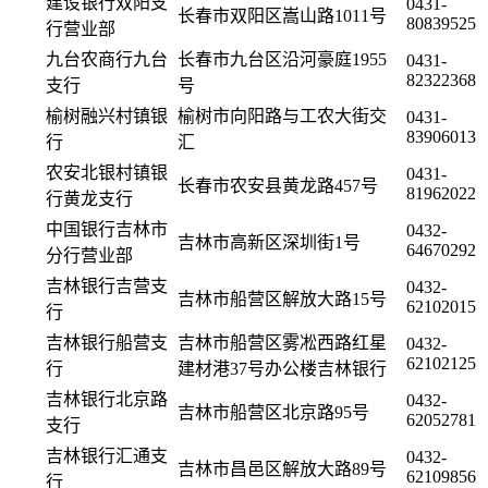
建设银行双阳支
0431-
长春市双阳区嵩山路1011号
80839525
行营业部
九台农商行九台
长春市九台区沿河豪庭1955
0431-
82322368
支行
号
榆树融兴村镇银
榆树市向阳路与工农大街交
0431-
83906013
行
汇
农安北银村镇银
0431-
长春市农安县黄龙路457号
81962022
行黄龙支行
中国银行吉林市
0432-
吉林市高新区深圳街1号
64670292
分行营业部
吉林银行吉营支
0432-
吉林市船营区解放大路15号
62102015
行
吉林银行船营支
吉林市船营区雾凇西路红星
0432-
62102125
行
建材港37号办公楼吉林银行
吉林银行北京路
0432-
吉林市船营区北京路95号
62052781
支行
吉林银行汇通支
0432-
吉林市昌邑区解放大路89号
62109856
行