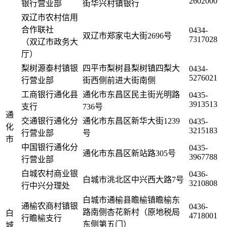
2602000
银行营业部
街华兴村镇银行
双辽市农村信用
合作联社
0434-
双辽市郑家屯大街2696号
7317028
（双辽市政务大
厅）
梨树源泰村镇银
四平市梨树县梨树镇四梨大
0434-
5276021
行营业部
街西侧前进大街南侧
工商银行通化县
通化市东昌区民主街光明路
0435-
3913513
支行
736号
通
交通银行通化分
通化市东昌区新华大街1239
0435-
化
3215183
行营业部
号
市
中国银行通化分
0435-
通化市东昌区新站路305号
3967788
行营业部
白城农村商业银
0436-
白城市洮北区中兴西大路7号
3210808
行中兴分理处
白城市通榆县瞻榆镇瞻榆东
通榆农商村镇银
0436-
路南侧杏花新村（原地税局
白
4718001
行瞻榆支行
东侧第五门）
城