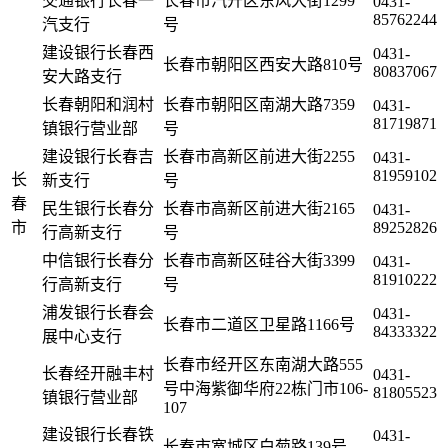
交通银行长春一
长春市汽开区东风大街1299
0431-
85762244
汽支行
号
建设银行长春西
0431-
长春市朝阳区西安大路810号
80837067
安大路支行
长春朝阳和润村
长春市朝阳区南湖大路7359
0431-
81719871
镇银行营业部
号
建设银行长春吉
长春市高新区前进大街2255
0431-
81959102
长
新支行
号
春
民生银行长春分
长春市高新区前进大街2165
0431-
市
89252826
行高新支行
号
中信银行长春分
长春市高新区硅谷大街3399
0431-
81910222
行高新支行
号
浦发银行长春会
0431-
长春市二道区卫星路1166号
84333322
展中心支行
长春市经开区东南湖大路555
长春经开融丰村
0431-
号中海紫御华府22栋门市106-
81805523
镇银行营业部
107
建设银行长春铁
0431-
长春市宽城区白菊路139号