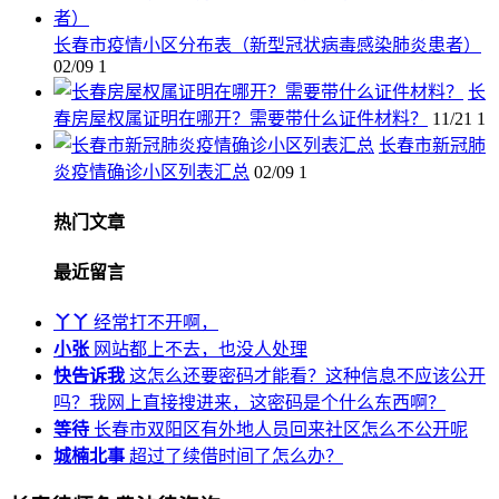
长春市疫情小区分布表（新型冠状病毒感染肺炎患者）
02/09
1
长
春房屋权属证明在哪开？需要带什么证件材料？
11/21
1
长春市新冠肺
炎疫情确诊小区列表汇总
02/09
1
热门文章
最近留言
丫丫
经常打不开啊，
小张
网站都上不去，也没人处理
快告诉我
这怎么还要密码才能看？这种信息不应该公开
吗？我网上直接搜进来，这密码是个什么东西啊？
等待
长春市双阳区有外地人员回来社区怎么不公开呢
城楠北事
超过了续借时间了怎么办？