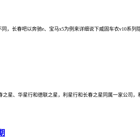
不同，长春吧以奔驰e、宝马x5为例来详细说下威固车衣v10系
长春之星、华星行和德联之星，利星行和长春之星同属一家公司，
期