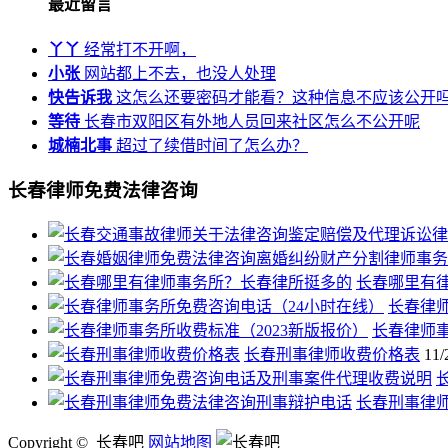
最近留言
丫丫
经常打不开啊，
小张
网站都上不去，也没人处理
快告诉我
这怎么还要密码才能看？这种信息不应该公开
等待
长春市双阳区有外地人员回来社区怎么不公开呢
城楠北事
超过了续借时间了怎么办？
长春律师免费法律咨询
长春哪里有
长春律
长春律师事
长春刑事律师收费价格表
11/
长春刑事律
Copyright © 长春吧
网站地图