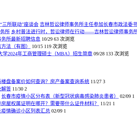
吉林哲讼律师事务所主任参加长春市政法委书
乡村普法进行时，哲讼律师在行动——吉林哲讼律师事务
师事务所最新招聘信息
10/29
63 次浏览
信方法（有图）
10/15
119 次浏览
大学2024年工商管理硕士（MBA）招生简章
09/28
133 次浏览
新楼盘备案价如何查询？房产备案查询系统
11/27
3
及解答
11/30
2
长春市疫情小区分布表（新型冠状病毒感染肺炎患者）
02/09
1
春房屋权属证明在哪开？需要带什么证件材料？
11/21
1
炎疫情确诊小区列表汇总
02/09
1