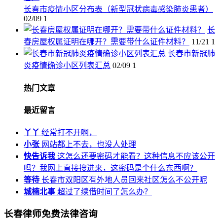
长春市疫情小区分布表（新型冠状病毒感染肺炎患者）
02/09
1
长
春房屋权属证明在哪开？需要带什么证件材料？
11/21
1
长春市新冠肺
炎疫情确诊小区列表汇总
02/09
1
热门文章
最近留言
丫丫
经常打不开啊，
小张
网站都上不去，也没人处理
快告诉我
这怎么还要密码才能看？这种信息不应该公开
吗？我网上直接搜进来，这密码是个什么东西啊？
等待
长春市双阳区有外地人员回来社区怎么不公开呢
城楠北事
超过了续借时间了怎么办？
长春律师免费法律咨询