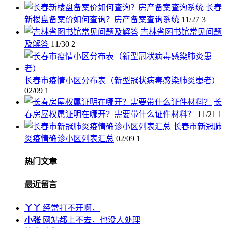
长春
新楼盘备案价如何查询？房产备案查询系统
11/27
3
吉林省图书馆常见问题
及解答
11/30
2
长春市疫情小区分布表（新型冠状病毒感染肺炎患者）
02/09
1
长
春房屋权属证明在哪开？需要带什么证件材料？
11/21
1
长春市新冠肺
炎疫情确诊小区列表汇总
02/09
1
热门文章
最近留言
丫丫
经常打不开啊，
小张
网站都上不去，也没人处理