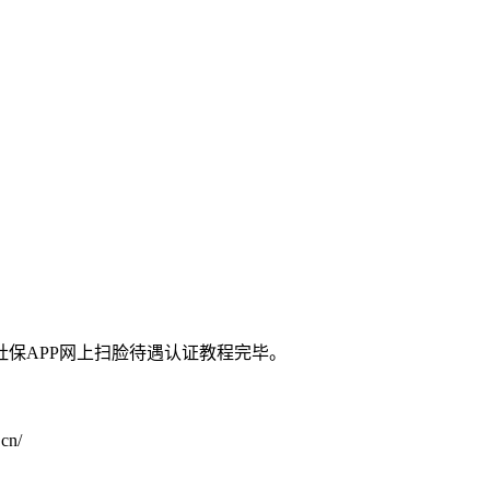
保APP网上扫脸待遇认证教程完毕。
n/