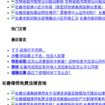
吉林省图书馆常见问题
长
长春市新冠肺
热门文章
最近留言
丫丫
经常打不开啊，
小张
网站都上不去，也没人处理
快告诉我
这怎么还要密码才能看？这种信息不应该公开
等待
长春市双阳区有外地人员回来社区怎么不公开呢
城楠北事
超过了续借时间了怎么办？
长春律师免费法律咨询
长春哪里有