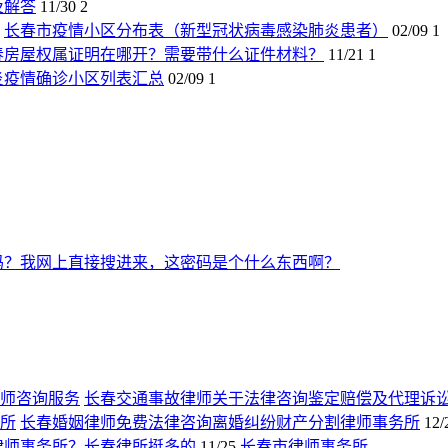
及解答
11/30
2
长春市疫情小区分布表（新型冠状病毒感染肺炎患者）
02/09
1
春房屋权属证明在哪开？需要带什么证件材料？
11/21
1
炎疫情确诊小区列表汇总
02/09
1
吗？我网上直接搜进来，这密码是个什么东西啊？
长春交通事故律师关于法律咨询鉴定赔偿及代理诉
长春婚姻律师免费法律咨询离婚纠纷财产分割律师事务所
12/
律师事务所？长春律所挺多的
11/25
长春市律师事务所