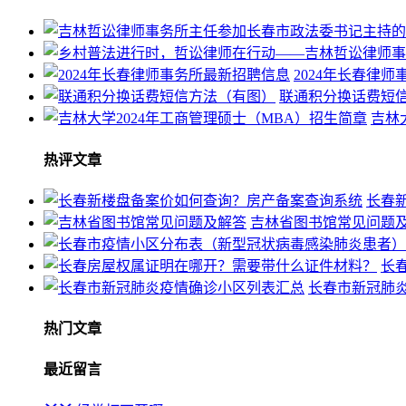
2024年长春律
联通积分换话费短
吉林
热评文章
长春
吉林省图书馆常见问题
长
长春市新冠肺
热门文章
最近留言