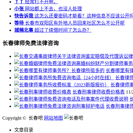
丫丫
经常打不开啊，
小张
网站都上不去，也没人处理
快告诉我
这怎么还要密码才能看？这种信息不应该公开
等待
长春市双阳区有外地人员回来社区怎么不公开呢
城楠北事
超过了续借时间了怎么办？
长春律师免费法律咨询
长春哪里有
长春律
长春律师事
长春刑事律师收费价格表
11/
长春刑事律
Copyright © 长春吧
网站地图
文章目录