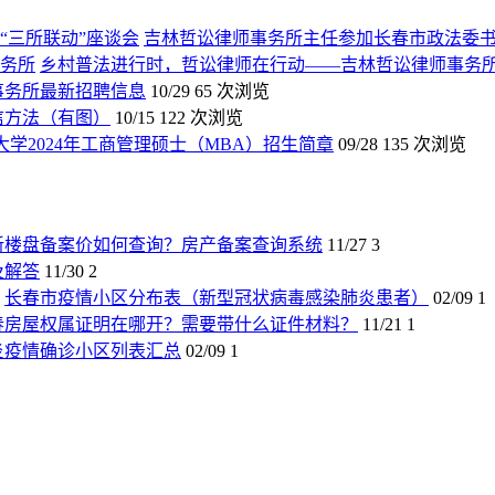
吉林哲讼律师事务所主任参加长春市政法委书
乡村普法进行时，哲讼律师在行动——吉林哲讼律师事务
师事务所最新招聘信息
10/29
65 次浏览
信方法（有图）
10/15
122 次浏览
大学2024年工商管理硕士（MBA）招生简章
09/28
135 次浏览
新楼盘备案价如何查询？房产备案查询系统
11/27
3
及解答
11/30
2
长春市疫情小区分布表（新型冠状病毒感染肺炎患者）
02/09
1
春房屋权属证明在哪开？需要带什么证件材料？
11/21
1
炎疫情确诊小区列表汇总
02/09
1