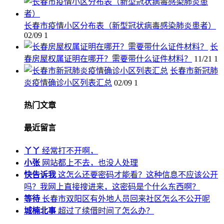
长春市疫情小区分布表（新型冠状病毒感染肺炎患者）
02/09
1
长
春房屋权属证明在哪开？需要带什么证件材料？
11/21
1
长春市新冠肺
炎疫情确诊小区列表汇总
02/09
1
热门文章
最近留言
丫丫
经常打不开啊，
小张
网站都上不去，也没人处理
快告诉我
这怎么还要密码才能看？这种信息不应该公开
吗？我网上直接搜进来，这密码是个什么东西啊？
等待
长春市双阳区有外地人员回来社区怎么不公开呢
城楠北事
超过了续借时间了怎么办？