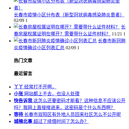
长春市疫情小区分布表（新型冠状病毒感染肺炎患者）
02/09
1
长
春房屋权属证明在哪开？需要带什么证件材料？
11/21
1
长春市新冠肺
炎疫情确诊小区列表汇总
02/09
1
热门文章
最近留言
丫丫
经常打不开啊，
小张
网站都上不去，也没人处理
快告诉我
这怎么还要密码才能看？这种信息不应该公开
吗？我网上直接搜进来，这密码是个什么东西啊？
等待
长春市双阳区有外地人员回来社区怎么不公开呢
城楠北事
超过了续借时间了怎么办？