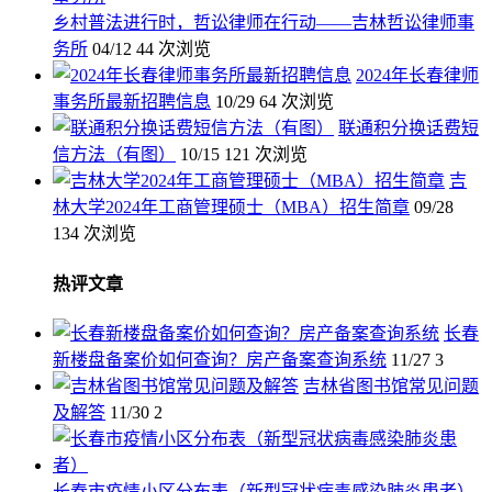
乡村普法进行时，哲讼律师在行动——吉林哲讼律师事
务所
04/12
44 次浏览
2024年长春律师
事务所最新招聘信息
10/29
64 次浏览
联通积分换话费短
信方法（有图）
10/15
121 次浏览
吉
林大学2024年工商管理硕士（MBA）招生简章
09/28
134 次浏览
热评文章
长春
新楼盘备案价如何查询？房产备案查询系统
11/27
3
吉林省图书馆常见问题
及解答
11/30
2
长春市疫情小区分布表（新型冠状病毒感染肺炎患者）