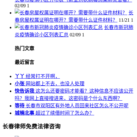
02/09
1
长
春房屋权属证明在哪开？需要带什么证件材料？
11/21
1
长春市新冠肺
炎疫情确诊小区列表汇总
02/09
1
热门文章
最近留言
丫丫
经常打不开啊，
小张
网站都上不去，也没人处理
快告诉我
这怎么还要密码才能看？这种信息不应该公开
吗？我网上直接搜进来，这密码是个什么东西啊？
等待
长春市双阳区有外地人员回来社区怎么不公开呢
城楠北事
超过了续借时间了怎么办？
长春律师免费法律咨询