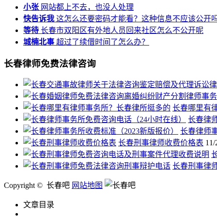
小张
网站都上不去，也没人处理
快告诉我
这怎么还要密码才能看？这种信息不应该公开
等待
长春市双阳区有外地人员回来社区怎么不公开呢
城楠北事
超过了续借时间了怎么办？
长春律师免费法律咨询
长春哪里有
长春律
长春律师事
长春刑事律师收费价格表
11/
长春刑事律
Copyright © 长春吧
网站地图
文章目录