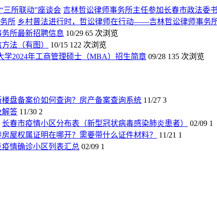
吉林哲讼律师事务所主任参加长春市政法委书
乡村普法进行时，哲讼律师在行动——吉林哲讼律师事务
师事务所最新招聘信息
10/29
65 次浏览
信方法（有图）
10/15
122 次浏览
大学2024年工商管理硕士（MBA）招生简章
09/28
135 次浏览
新楼盘备案价如何查询？房产备案查询系统
11/27
3
及解答
11/30
2
长春市疫情小区分布表（新型冠状病毒感染肺炎患者）
02/09
1
春房屋权属证明在哪开？需要带什么证件材料？
11/21
1
炎疫情确诊小区列表汇总
02/09
1