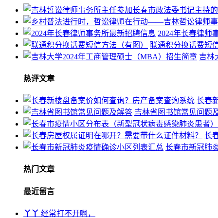
2024年长春律
联通积分换话费短
吉林
热评文章
长春
吉林省图书馆常见问题
长
长春市新冠肺
热门文章
最近留言
丫丫
经常打不开啊，