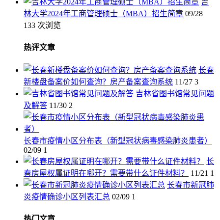
吉
林大学2024年工商管理硕士（MBA）招生简章
09/28
133 次浏览
热评文章
长春
新楼盘备案价如何查询？房产备案查询系统
11/27
3
吉林省图书馆常见问题
及解答
11/30
2
长春市疫情小区分布表（新型冠状病毒感染肺炎患者）
02/09
1
长
春房屋权属证明在哪开？需要带什么证件材料？
11/21
1
长春市新冠肺
炎疫情确诊小区列表汇总
02/09
1
热门文章