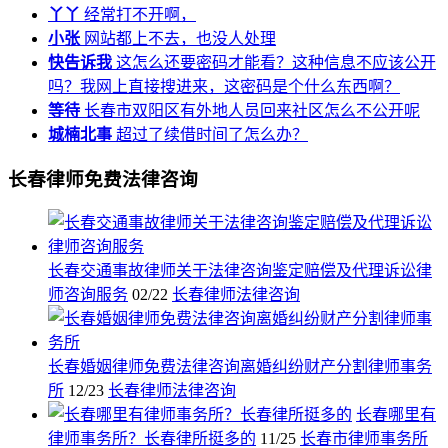
丫丫
经常打不开啊，
小张
网站都上不去，也没人处理
快告诉我
这怎么还要密码才能看？这种信息不应该公开
吗？我网上直接搜进来，这密码是个什么东西啊？
等待
长春市双阳区有外地人员回来社区怎么不公开呢
城楠北事
超过了续借时间了怎么办？
长春律师免费法律咨询
长春交通事故律师关于法律咨询鉴定赔偿及代理诉讼律
师咨询服务
02/22
长春律师法律咨询
长春婚姻律师免费法律咨询离婚纠纷财产分割律师事务
所
12/23
长春律师法律咨询
长春哪里有
律师事务所？长春律所挺多的
11/25
长春市律师事务所