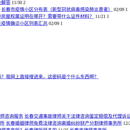
及解答
11/30
2
长春市疫情小区分布表（新型冠状病毒感染肺炎患者）
02/09
1
春房屋权属证明在哪开？需要带什么证件材料？
11/21
1
炎疫情确诊小区列表汇总
02/09
1
吗？我网上直接搜进来，这密码是个什么东西啊？
长春交通事故律师关于法律咨询鉴定赔偿及代理诉
长春婚姻律师免费法律咨询离婚纠纷财产分割律师事务所
12/