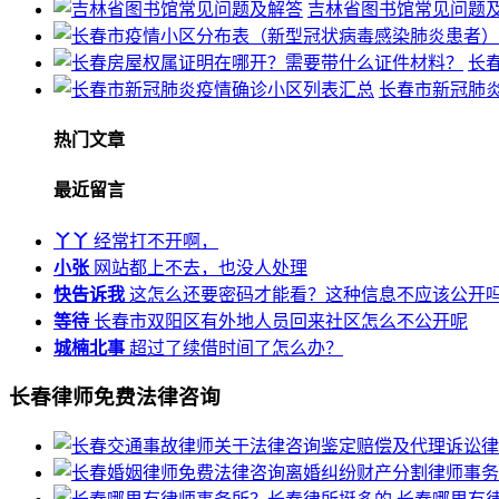
吉林省图书馆常见问题
长
长春市新冠肺
热门文章
最近留言
丫丫
经常打不开啊，
小张
网站都上不去，也没人处理
快告诉我
这怎么还要密码才能看？这种信息不应该公开
等待
长春市双阳区有外地人员回来社区怎么不公开呢
城楠北事
超过了续借时间了怎么办？
长春律师免费法律咨询