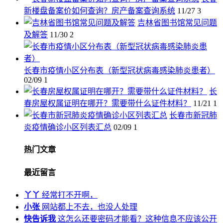
新楼盘备案价如何查询？房产备案查询系统
11/27
3
吉林省图书馆常见问题
及解答
11/30
2
长春市疫情小区分布表（新型冠状病毒感染肺炎患者）
02/09
1
长
春房屋权属证明在哪开？需要带什么证件材料？
11/21
1
长春市新冠肺
炎疫情确诊小区列表汇总
02/09
1
热门文章
最近留言
丫丫
经常打不开啊，
小张
网站都上不去，也没人处理
快告诉我
这怎么还要密码才能看？这种信息不应该公开