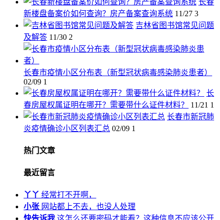
长春
新楼盘备案价如何查询？房产备案查询系统
11/27
3
吉林省图书馆常见问题
及解答
11/30
2
长春市疫情小区分布表（新型冠状病毒感染肺炎患者）
02/09
1
长
春房屋权属证明在哪开？需要带什么证件材料？
11/21
1
长春市新冠肺
炎疫情确诊小区列表汇总
02/09
1
热门文章
最近留言
丫丫
经常打不开啊，
小张
网站都上不去，也没人处理
快告诉我
这怎么还要密码才能看？这种信息不应该公开