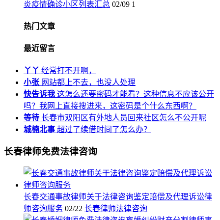
炎疫情确诊小区列表汇总
02/09
1
热门文章
最近留言
丫丫
经常打不开啊，
小张
网站都上不去，也没人处理
快告诉我
这怎么还要密码才能看？这种信息不应该公开
吗？我网上直接搜进来，这密码是个什么东西啊？
等待
长春市双阳区有外地人员回来社区怎么不公开呢
城楠北事
超过了续借时间了怎么办？
长春律师免费法律咨询
长春交通事故律师关于法律咨询鉴定赔偿及代理诉讼律
师咨询服务
02/22
长春律师法律咨询