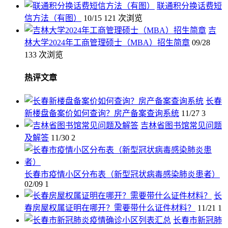
联通积分换话费短
信方法（有图）
10/15
121 次浏览
吉
林大学2024年工商管理硕士（MBA）招生简章
09/28
133 次浏览
热评文章
长春
新楼盘备案价如何查询？房产备案查询系统
11/27
3
吉林省图书馆常见问题
及解答
11/30
2
长春市疫情小区分布表（新型冠状病毒感染肺炎患者）
02/09
1
长
春房屋权属证明在哪开？需要带什么证件材料？
11/21
1
长春市新冠肺