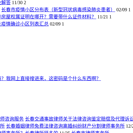
及解答
11/30
2
长春市疫情小区分布表（新型冠状病毒感染肺炎患者）
02/09
1
春房屋权属证明在哪开？需要带什么证件材料？
11/21
1
炎疫情确诊小区列表汇总
02/09
1
吗？我网上直接搜进来，这密码是个什么东西啊？
长春交通事故律师关于法律咨询鉴定赔偿及代理诉
长春婚姻律师免费法律咨询离婚纠纷财产分割律师事务所
12/