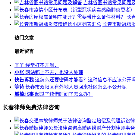
吉林省图书馆常见问题
长
长春市新冠肺
热门文章
最近留言
丫丫
经常打不开啊，
小张
网站都上不去，也没人处理
快告诉我
这怎么还要密码才能看？这种信息不应该公开
等待
长春市双阳区有外地人员回来社区怎么不公开呢
城楠北事
超过了续借时间了怎么办？
长春律师免费法律咨询