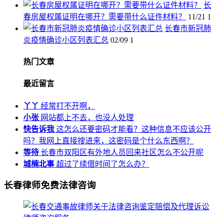
长
春房屋权属证明在哪开？需要带什么证件材料？
11/21
1
长春市新冠肺
炎疫情确诊小区列表汇总
02/09
1
热门文章
最近留言
丫丫
经常打不开啊，
小张
网站都上不去，也没人处理
快告诉我
这怎么还要密码才能看？这种信息不应该公开
吗？我网上直接搜进来，这密码是个什么东西啊？
等待
长春市双阳区有外地人员回来社区怎么不公开呢
城楠北事
超过了续借时间了怎么办？
长春律师免费法律咨询