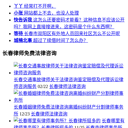
丫丫
经常打不开啊，
小张
网站都上不去，也没人处理
快告诉我
这怎么还要密码才能看？这种信息不应该公开
吗？我网上直接搜进来，这密码是个什么东西啊？
等待
长春市双阳区有外地人员回来社区怎么不公开呢
城楠北事
超过了续借时间了怎么办？
长春律师免费法律咨询
长春交通事故律师关于法律咨询鉴定赔偿及代理诉讼律
师咨询服务
02/22
长春律师法律咨询
长春婚姻律师免费法律咨询离婚纠纷财产分割律师事务
所
12/23
长春律师法律咨询
长春哪里有
律师事务所？长春律所挺多的
11/25
长春市律师事务所