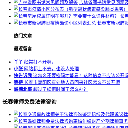
吉林省图书馆常见问题
长
长春市新冠肺
热门文章
最近留言
丫丫
经常打不开啊，
小张
网站都上不去，也没人处理
快告诉我
这怎么还要密码才能看？这种信息不应该公开
等待
长春市双阳区有外地人员回来社区怎么不公开呢
城楠北事
超过了续借时间了怎么办？
长春律师免费法律咨询