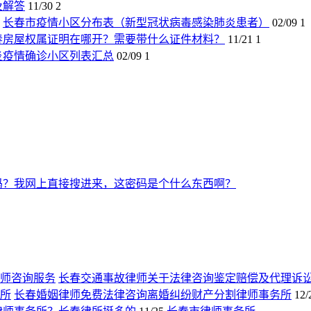
及解答
11/30
2
长春市疫情小区分布表（新型冠状病毒感染肺炎患者）
02/09
1
春房屋权属证明在哪开？需要带什么证件材料？
11/21
1
炎疫情确诊小区列表汇总
02/09
1
吗？我网上直接搜进来，这密码是个什么东西啊？
长春交通事故律师关于法律咨询鉴定赔偿及代理诉
长春婚姻律师免费法律咨询离婚纠纷财产分割律师事务所
12/