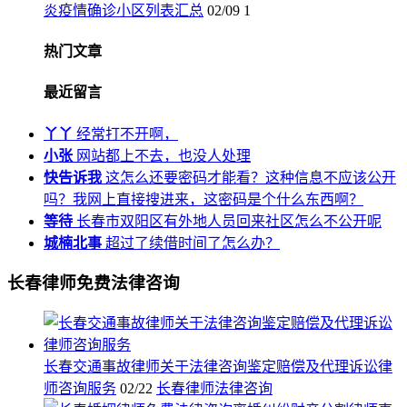
炎疫情确诊小区列表汇总
02/09
1
热门文章
最近留言
丫丫
经常打不开啊，
小张
网站都上不去，也没人处理
快告诉我
这怎么还要密码才能看？这种信息不应该公开
吗？我网上直接搜进来，这密码是个什么东西啊？
等待
长春市双阳区有外地人员回来社区怎么不公开呢
城楠北事
超过了续借时间了怎么办？
长春律师免费法律咨询
长春交通事故律师关于法律咨询鉴定赔偿及代理诉讼律
师咨询服务
02/22
长春律师法律咨询