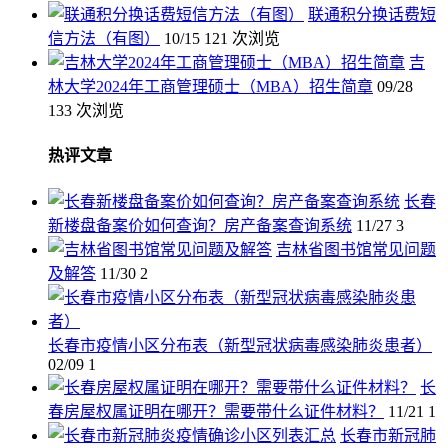
联通积分换话费短
信方法（有图）
10/15
121 次浏览
吉
林大学2024年工商管理硕士（MBA）招生简章
09/28
133 次浏览
热评文章
长春
新楼盘备案价如何查询？房产备案查询系统
11/27
3
吉林省图书馆常见问题
及解答
11/30
2
长春市疫情小区分布表（新型冠状病毒感染肺炎患者）
02/09
1
长
春房屋权属证明在哪开？需要带什么证件材料？
11/21
1
长春市新冠肺