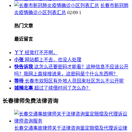
长春市新冠肺
炎疫情确诊小区列表汇总
02/09
1
热门文章
最近留言
丫丫
经常打不开啊，
小张
网站都上不去，也没人处理
快告诉我
这怎么还要密码才能看？这种信息不应该公开
吗？我网上直接搜进来，这密码是个什么东西啊？
等待
长春市双阳区有外地人员回来社区怎么不公开呢
城楠北事
超过了续借时间了怎么办？
长春律师免费法律咨询
长春交通事故律师关于法律咨询鉴定赔偿及代理诉讼律