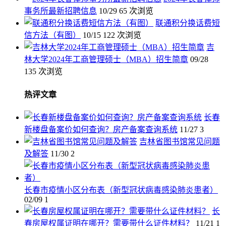
事务所最新招聘信息
10/29
65 次浏览
联通积分换话费短
信方法（有图）
10/15
122 次浏览
吉
林大学2024年工商管理硕士（MBA）招生简章
09/28
135 次浏览
热评文章
长春
新楼盘备案价如何查询？房产备案查询系统
11/27
3
吉林省图书馆常见问题
及解答
11/30
2
长春市疫情小区分布表（新型冠状病毒感染肺炎患者）
02/09
1
长
春房屋权属证明在哪开？需要带什么证件材料？
11/21
1