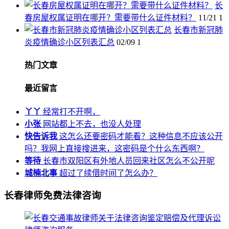
长
春房屋权属证明在哪开？需要带什么证件材料？
11/21
1
长春市新冠肺
炎疫情确诊小区列表汇总
02/09
1
热门文章
最近留言
丫丫
经常打不开啊，
小张
网站都上不去，也没人处理
快告诉我
这怎么还要密码才能看？这种信息不应该公开
吗？我网上直接搜进来，这密码是个什么东西啊？
等待
长春市双阳区有外地人员回来社区怎么不公开呢
城楠北事
超过了续借时间了怎么办？
长春律师免费法律咨询