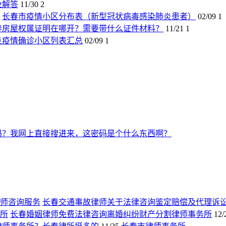
及解答
11/30
2
长春市疫情小区分布表（新型冠状病毒感染肺炎患者）
02/09
1
春房屋权属证明在哪开？需要带什么证件材料？
11/21
1
炎疫情确诊小区列表汇总
02/09
1
吗？我网上直接搜进来，这密码是个什么东西啊？
长春交通事故律师关于法律咨询鉴定赔偿及代理诉
长春婚姻律师免费法律咨询离婚纠纷财产分割律师事务所
12/