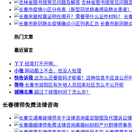
吉林省图书馆常见问题
长
长春市新冠肺
热门文章
最近留言
丫丫
经常打不开啊，
小张
网站都上不去，也没人处理
快告诉我
这怎么还要密码才能看？这种信息不应该公开
等待
长春市双阳区有外地人员回来社区怎么不公开呢
城楠北事
超过了续借时间了怎么办？
长春律师免费法律咨询