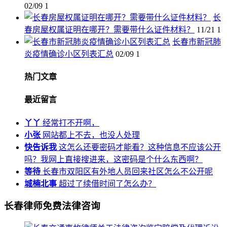
02/09
1
长
春房屋权属证明在哪开？需要带什么证件材料？
11/21
1
长春市新冠肺
炎疫情确诊小区列表汇总
02/09
1
热门文章
最近留言
丫丫
经常打不开啊，
小张
网站都上不去，也没人处理
快告诉我
这怎么还要密码才能看？这种信息不应该公开
吗？我网上直接搜进来，这密码是个什么东西啊？
等待
长春市双阳区有外地人员回来社区怎么不公开呢
城楠北事
超过了续借时间了怎么办？
长春律师免费法律咨询