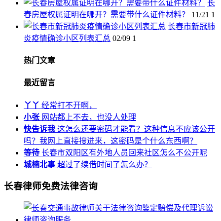
长
春房屋权属证明在哪开？需要带什么证件材料？
11/21
1
长春市新冠肺
炎疫情确诊小区列表汇总
02/09
1
热门文章
最近留言
丫丫
经常打不开啊，
小张
网站都上不去，也没人处理
快告诉我
这怎么还要密码才能看？这种信息不应该公开
吗？我网上直接搜进来，这密码是个什么东西啊？
等待
长春市双阳区有外地人员回来社区怎么不公开呢
城楠北事
超过了续借时间了怎么办？
长春律师免费法律咨询