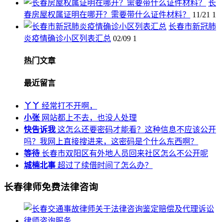
长
春房屋权属证明在哪开？需要带什么证件材料？
11/21
1
长春市新冠肺
炎疫情确诊小区列表汇总
02/09
1
热门文章
最近留言
丫丫
经常打不开啊，
小张
网站都上不去，也没人处理
快告诉我
这怎么还要密码才能看？这种信息不应该公开
吗？我网上直接搜进来，这密码是个什么东西啊？
等待
长春市双阳区有外地人员回来社区怎么不公开呢
城楠北事
超过了续借时间了怎么办？
长春律师免费法律咨询