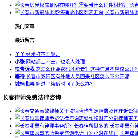
长
长春市新冠肺
热门文章
最近留言
丫丫
经常打不开啊，
小张
网站都上不去，也没人处理
快告诉我
这怎么还要密码才能看？这种信息不应该公开
等待
长春市双阳区有外地人员回来社区怎么不公开呢
城楠北事
超过了续借时间了怎么办？
长春律师免费法律咨询
长春哪里有
长春律