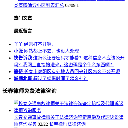
炎疫情确诊小区列表汇总
02/09
1
热门文章
最近留言
丫丫
经常打不开啊，
小张
网站都上不去，也没人处理
快告诉我
这怎么还要密码才能看？这种信息不应该公开
吗？我网上直接搜进来，这密码是个什么东西啊？
等待
长春市双阳区有外地人员回来社区怎么不公开呢
城楠北事
超过了续借时间了怎么办？
长春律师免费法律咨询
长春交通事故律师关于法律咨询鉴定赔偿及代理诉讼律
师咨询服务
02/22
长春律师法律咨询