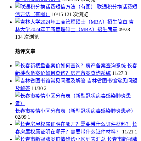
联通积分换话费短
信方法（有图）
10/15
121 次浏览
吉
林大学2024年工商管理硕士（MBA）招生简章
09/28
134 次浏览
热评文章
长春
新楼盘备案价如何查询？房产备案查询系统
11/27
3
吉林省图书馆常见问题
及解答
11/30
2
长春市疫情小区分布表（新型冠状病毒感染肺炎患者）
02/09
1
长
春房屋权属证明在哪开？需要带什么证件材料？
11/21
1
长春市新冠肺