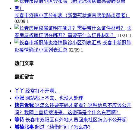
长春市疫情小区分布表（新型冠状病毒感染肺炎患者）
02/09
1
长
春房屋权属证明在哪开？需要带什么证件材料？
11/21
1
长春市新冠肺
炎疫情确诊小区列表汇总
02/09
1
热门文章
最近留言
丫丫
经常打不开啊，
小张
网站都上不去，也没人处理
快告诉我
这怎么还要密码才能看？这种信息不应该公开
吗？我网上直接搜进来，这密码是个什么东西啊？
等待
长春市双阳区有外地人员回来社区怎么不公开呢
城楠北事
超过了续借时间了怎么办？