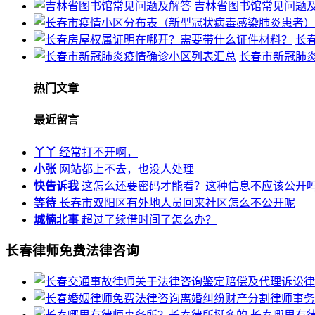
吉林省图书馆常见问题
长
长春市新冠肺
热门文章
最近留言
丫丫
经常打不开啊，
小张
网站都上不去，也没人处理
快告诉我
这怎么还要密码才能看？这种信息不应该公开
等待
长春市双阳区有外地人员回来社区怎么不公开呢
城楠北事
超过了续借时间了怎么办？
长春律师免费法律咨询