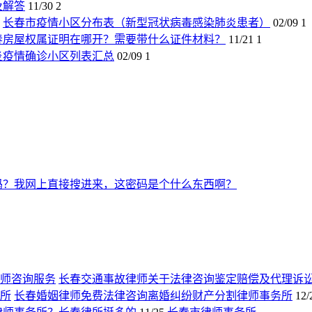
及解答
11/30
2
长春市疫情小区分布表（新型冠状病毒感染肺炎患者）
02/09
1
春房屋权属证明在哪开？需要带什么证件材料？
11/21
1
炎疫情确诊小区列表汇总
02/09
1
吗？我网上直接搜进来，这密码是个什么东西啊？
长春交通事故律师关于法律咨询鉴定赔偿及代理诉
长春婚姻律师免费法律咨询离婚纠纷财产分割律师事务所
12/