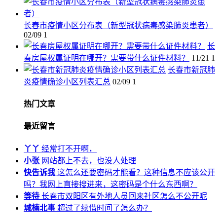
长春市疫情小区分布表（新型冠状病毒感染肺炎患者）
02/09
1
长
春房屋权属证明在哪开？需要带什么证件材料？
11/21
1
长春市新冠肺
炎疫情确诊小区列表汇总
02/09
1
热门文章
最近留言
丫丫
经常打不开啊，
小张
网站都上不去，也没人处理
快告诉我
这怎么还要密码才能看？这种信息不应该公开
吗？我网上直接搜进来，这密码是个什么东西啊？
等待
长春市双阳区有外地人员回来社区怎么不公开呢
城楠北事
超过了续借时间了怎么办？