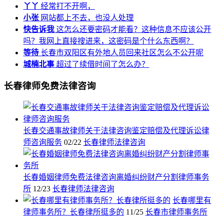
丫丫
经常打不开啊，
小张
网站都上不去，也没人处理
快告诉我
这怎么还要密码才能看？这种信息不应该公开
吗？我网上直接搜进来，这密码是个什么东西啊？
等待
长春市双阳区有外地人员回来社区怎么不公开呢
城楠北事
超过了续借时间了怎么办？
长春律师免费法律咨询
长春交通事故律师关于法律咨询鉴定赔偿及代理诉讼律
师咨询服务
02/22
长春律师法律咨询
长春婚姻律师免费法律咨询离婚纠纷财产分割律师事务
所
12/23
长春律师法律咨询
长春哪里有
律师事务所？长春律所挺多的
11/25
长春市律师事务所