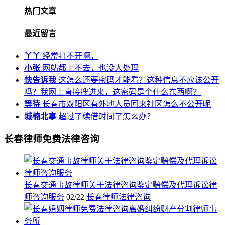
热门文章
最近留言
丫丫
经常打不开啊，
小张
网站都上不去，也没人处理
快告诉我
这怎么还要密码才能看？这种信息不应该公开
吗？我网上直接搜进来，这密码是个什么东西啊？
等待
长春市双阳区有外地人员回来社区怎么不公开呢
城楠北事
超过了续借时间了怎么办？
长春律师免费法律咨询
长春交通事故律师关于法律咨询鉴定赔偿及代理诉讼律
师咨询服务
02/22
长春律师法律咨询