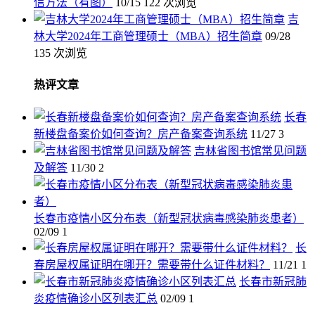
信方法（有图）
10/15
122 次浏览
吉
林大学2024年工商管理硕士（MBA）招生简章
09/28
135 次浏览
热评文章
长春
新楼盘备案价如何查询？房产备案查询系统
11/27
3
吉林省图书馆常见问题
及解答
11/30
2
长春市疫情小区分布表（新型冠状病毒感染肺炎患者）
02/09
1
长
春房屋权属证明在哪开？需要带什么证件材料？
11/21
1
长春市新冠肺
炎疫情确诊小区列表汇总
02/09
1