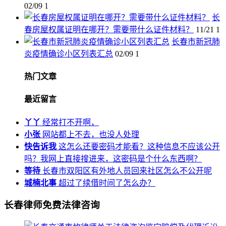
02/09
1
长
春房屋权属证明在哪开？需要带什么证件材料？
11/21
1
长春市新冠肺
炎疫情确诊小区列表汇总
02/09
1
热门文章
最近留言
丫丫
经常打不开啊，
小张
网站都上不去，也没人处理
快告诉我
这怎么还要密码才能看？这种信息不应该公开
吗？我网上直接搜进来，这密码是个什么东西啊？
等待
长春市双阳区有外地人员回来社区怎么不公开呢
城楠北事
超过了续借时间了怎么办？
长春律师免费法律咨询