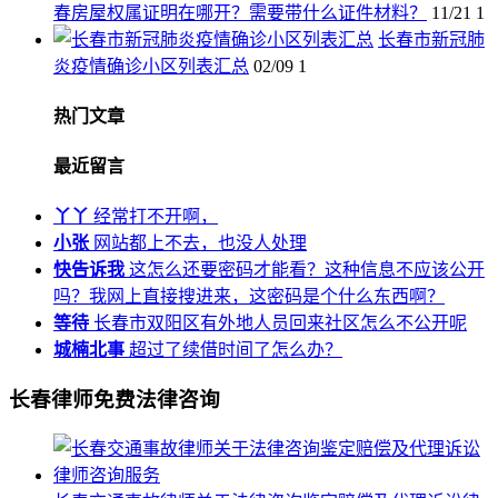
春房屋权属证明在哪开？需要带什么证件材料？
11/21
1
长春市新冠肺
炎疫情确诊小区列表汇总
02/09
1
热门文章
最近留言
丫丫
经常打不开啊，
小张
网站都上不去，也没人处理
快告诉我
这怎么还要密码才能看？这种信息不应该公开
吗？我网上直接搜进来，这密码是个什么东西啊？
等待
长春市双阳区有外地人员回来社区怎么不公开呢
城楠北事
超过了续借时间了怎么办？
长春律师免费法律咨询