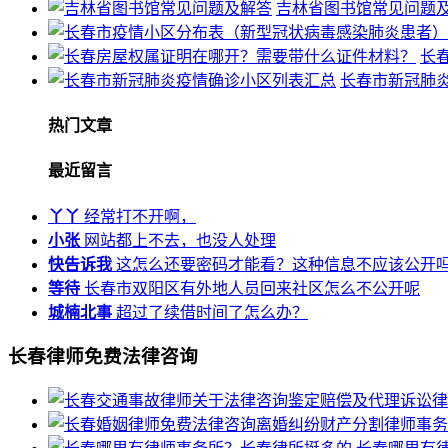
吉林省图书馆常见问题
长
长春市新冠肺
热门文章
最近留言
丫丫
经常打不开啊，
小张
网站都上不去，也没人处理
快告诉我
这怎么还要密码才能看？这种信息不应该公开
等待
长春市双阳区有外地人员回来社区怎么不公开呢
城楠北事
超过了续借时间了怎么办？
长春律师免费法律咨询