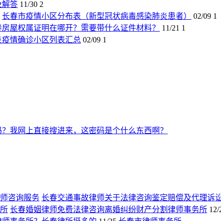
及解答
11/30
2
长春市疫情小区分布表（新型冠状病毒感染肺炎患者）
02/09
1
春房屋权属证明在哪开？需要带什么证件材料？
11/21
1
炎疫情确诊小区列表汇总
02/09
1
吗？我网上直接搜进来，这密码是个什么东西啊？
长春交通事故律师关于法律咨询鉴定赔偿及代理诉
长春婚姻律师免费法律咨询离婚纠纷财产分割律师事务所
12/