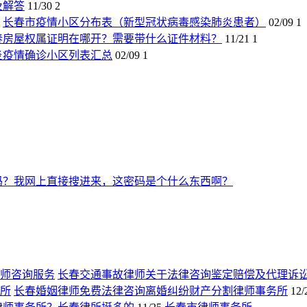
及解答
11/30
2
长春市疫情小区分布表（新型冠状病毒感染肺炎患者）
02/09
1
春房屋权属证明在哪开？需要带什么证件材料？
11/21
1
炎疫情确诊小区列表汇总
02/09
1
吗？我网上直接搜进来，这密码是个什么东西啊？
长春交通事故律师关于法律咨询鉴定赔偿及代理诉
长春婚姻律师免费法律咨询离婚纠纷财产分割律师事务所
12/