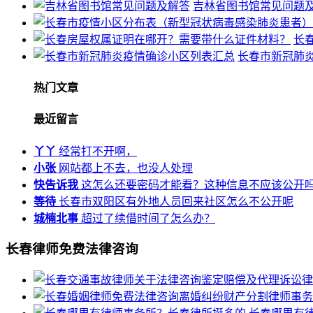
吉林省图书馆常见问题
长
长春市新冠肺
热门文章
最近留言
丫丫
经常打不开啊，
小张
网站都上不去，也没人处理
快告诉我
这怎么还要密码才能看？这种信息不应该公开
等待
长春市双阳区有外地人员回来社区怎么不公开呢
城楠北事
超过了续借时间了怎么办？
长春律师免费法律咨询