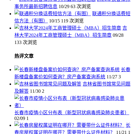
事务所最新招聘信息
10/29
63 次浏览
联通积分换话费短
信方法（有图）
10/15
119 次浏览
吉
林大学2024年工商管理硕士（MBA）招生简章
09/28
133 次浏览
热评文章
长春
新楼盘备案价如何查询？房产备案查询系统
11/27
3
吉林省图书馆常见问题
及解答
11/30
2
长春市疫情小区分布表（新型冠状病毒感染肺炎患者）
02/09
1
长
春房屋权属证明在哪开？需要带什么证件材料？
11/21
1