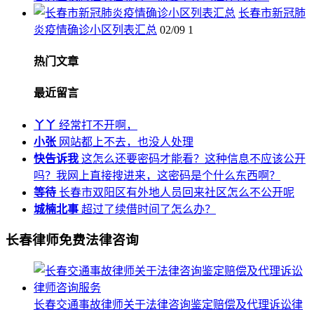
长春市新冠肺
炎疫情确诊小区列表汇总
02/09
1
热门文章
最近留言
丫丫
经常打不开啊，
小张
网站都上不去，也没人处理
快告诉我
这怎么还要密码才能看？这种信息不应该公开
吗？我网上直接搜进来，这密码是个什么东西啊？
等待
长春市双阳区有外地人员回来社区怎么不公开呢
城楠北事
超过了续借时间了怎么办？
长春律师免费法律咨询
长春交通事故律师关于法律咨询鉴定赔偿及代理诉讼律