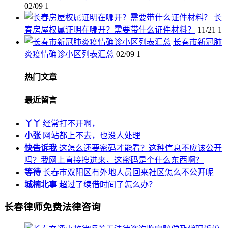
02/09
1
长
春房屋权属证明在哪开？需要带什么证件材料？
11/21
1
长春市新冠肺
炎疫情确诊小区列表汇总
02/09
1
热门文章
最近留言
丫丫
经常打不开啊，
小张
网站都上不去，也没人处理
快告诉我
这怎么还要密码才能看？这种信息不应该公开
吗？我网上直接搜进来，这密码是个什么东西啊？
等待
长春市双阳区有外地人员回来社区怎么不公开呢
城楠北事
超过了续借时间了怎么办？
长春律师免费法律咨询