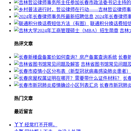
2024年长春律
联通积分换话费短
吉林
热评文章
长春
吉林省图书馆常见问题
长
长春市新冠肺
热门文章
最近留言
丫丫
经常打不开啊，