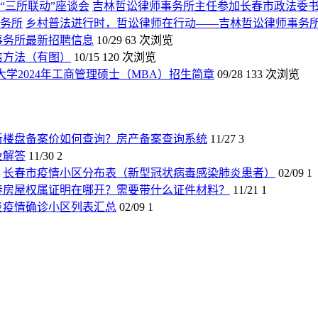
吉林哲讼律师事务所主任参加长春市政法委书
乡村普法进行时，哲讼律师在行动——吉林哲讼律师事务
师事务所最新招聘信息
10/29
63 次浏览
信方法（有图）
10/15
120 次浏览
大学2024年工商管理硕士（MBA）招生简章
09/28
133 次浏览
新楼盘备案价如何查询？房产备案查询系统
11/27
3
及解答
11/30
2
长春市疫情小区分布表（新型冠状病毒感染肺炎患者）
02/09
1
春房屋权属证明在哪开？需要带什么证件材料？
11/21
1
炎疫情确诊小区列表汇总
02/09
1