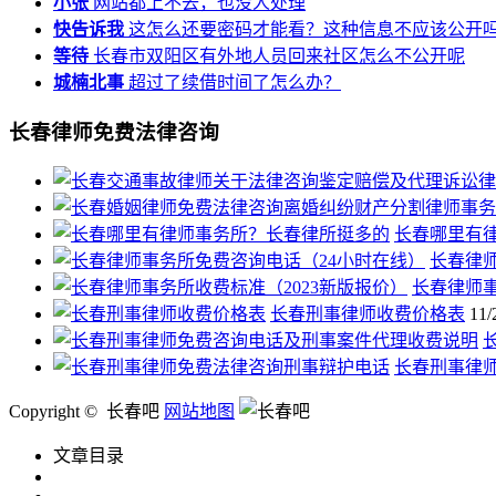
小张
网站都上不去，也没人处理
快告诉我
这怎么还要密码才能看？这种信息不应该公开
等待
长春市双阳区有外地人员回来社区怎么不公开呢
城楠北事
超过了续借时间了怎么办？
长春律师免费法律咨询
长春哪里有
长春律
长春律师事
长春刑事律师收费价格表
11/
长春刑事律
Copyright © 长春吧
网站地图
文章目录