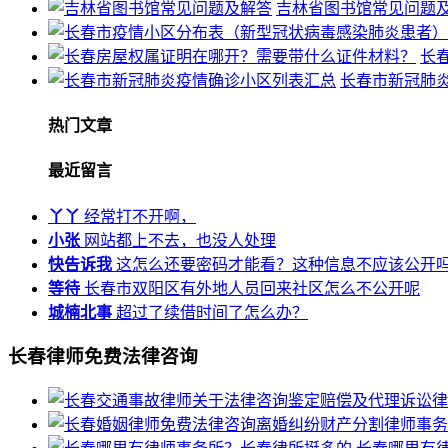
吉林省图书馆常见问题
长
长春市新冠肺
热门文章
最近留言
丫丫
经常打不开啊，
小张
网站都上不去，也没人处理
快告诉我
这怎么还要密码才能看？这种信息不应该公开
等待
长春市双阳区有外地人员回来社区怎么不公开呢
城楠北事
超过了续借时间了怎么办？
长春律师免费法律咨询