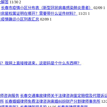
及解答
11/30
2
长春市疫情小区分布表（新型冠状病毒感染肺炎患者）
02/09
1
春房屋权属证明在哪开？需要带什么证件材料？
11/21
1
炎疫情确诊小区列表汇总
02/09
1
吗？我网上直接搜进来，这密码是个什么东西啊？
长春交通事故律师关于法律咨询鉴定赔偿及代理诉
长春婚姻律师免费法律咨询离婚纠纷财产分割律师事务所
12/