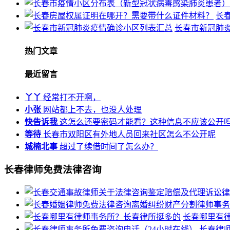
长
长春市新冠肺
热门文章
最近留言
丫丫
经常打不开啊，
小张
网站都上不去，也没人处理
快告诉我
这怎么还要密码才能看？这种信息不应该公开
等待
长春市双阳区有外地人员回来社区怎么不公开呢
城楠北事
超过了续借时间了怎么办？
长春律师免费法律咨询
长春哪里有
长春律