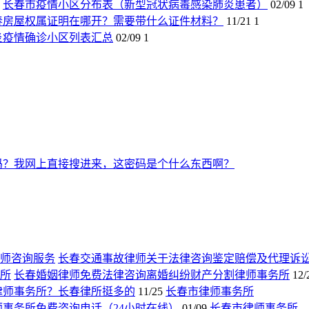
长春市疫情小区分布表（新型冠状病毒感染肺炎患者）
02/09
1
春房屋权属证明在哪开？需要带什么证件材料？
11/21
1
炎疫情确诊小区列表汇总
02/09
1
吗？我网上直接搜进来，这密码是个什么东西啊？
长春交通事故律师关于法律咨询鉴定赔偿及代理诉
长春婚姻律师免费法律咨询离婚纠纷财产分割律师事务所
12/
律师事务所？长春律所挺多的
11/25
长春市律师事务所
师事务所免费咨询电话（24小时在线）
01/09
长春市律师事务所