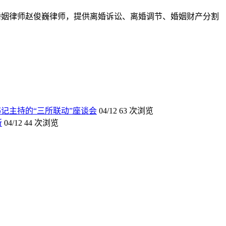
长春婚姻律师赵俊巍律师，提供离婚诉讼、离婚调节、婚姻财产分割
记主持的“三所联动”座谈会
04/12
63 次浏览
所
04/12
44 次浏览