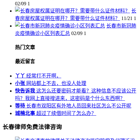
02/09
1
长
春房屋权属证明在哪开？需要带什么证件材料？
11/21
1
长春市新冠肺
炎疫情确诊小区列表汇总
02/09
1
热门文章
最近留言
丫丫
经常打不开啊，
小张
网站都上不去，也没人处理
快告诉我
这怎么还要密码才能看？这种信息不应该公开
吗？我网上直接搜进来，这密码是个什么东西啊？
等待
长春市双阳区有外地人员回来社区怎么不公开呢
城楠北事
超过了续借时间了怎么办？
长春律师免费法律咨询