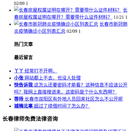
02/09
1
长
春房屋权属证明在哪开？需要带什么证件材料？
11/21
1
长春市新冠肺
炎疫情确诊小区列表汇总
02/09
1
热门文章
最近留言
丫丫
经常打不开啊，
小张
网站都上不去，也没人处理
快告诉我
这怎么还要密码才能看？这种信息不应该公开
吗？我网上直接搜进来，这密码是个什么东西啊？
等待
长春市双阳区有外地人员回来社区怎么不公开呢
城楠北事
超过了续借时间了怎么办？
长春律师免费法律咨询