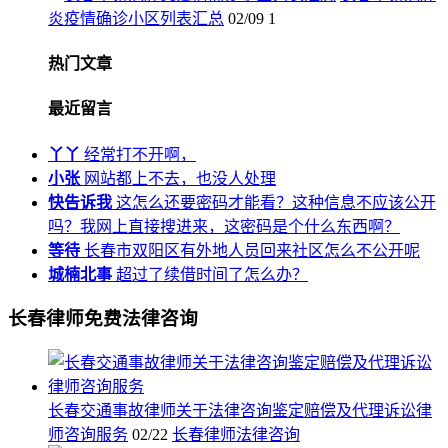
炎疫情确诊小区列表汇总
02/09
1
热门文章
最近留言
丫丫
经常打不开啊，
小张
网站都上不去，也没人处理
快告诉我
这怎么还要密码才能看？这种信息不应该公开
吗？我网上直接搜进来，这密码是个什么东西啊？
等待
长春市双阳区有外地人员回来社区怎么不公开呢
城楠北事
超过了续借时间了怎么办？
长春律师免费法律咨询
长春交通事故律师关于法律咨询鉴定赔偿及代理诉讼律
师咨询服务
02/22
长春律师法律咨询