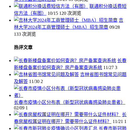
联通积分换话费短
信方法（有图）
10/15
120 次浏览
吉
林大学2024年工商管理硕士（MBA）招生简章
09/28
133 次浏览
热评文章
长春
新楼盘备案价如何查询？房产备案查询系统
11/27
3
吉林省图书馆常见问题
及解答
11/30
2
长春市疫情小区分布表（新型冠状病毒感染肺炎患者）
02/09
1
长
春房屋权属证明在哪开？需要带什么证件材料？
11/21
1
长春市新冠肺