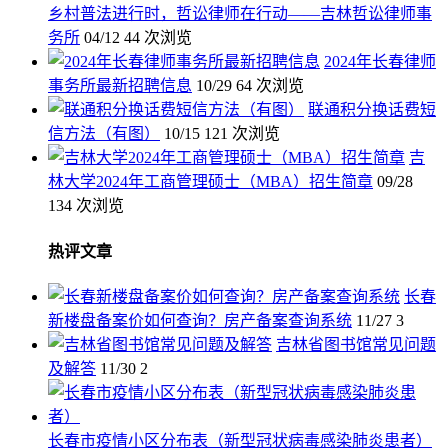
乡村普法进行时，哲讼律师在行动——吉林哲讼律师事
务所
04/12
44 次浏览
2024年长春律师
事务所最新招聘信息
10/29
64 次浏览
联通积分换话费短
信方法（有图）
10/15
121 次浏览
吉
林大学2024年工商管理硕士（MBA）招生简章
09/28
134 次浏览
热评文章
长春
新楼盘备案价如何查询？房产备案查询系统
11/27
3
吉林省图书馆常见问题
及解答
11/30
2
长春市疫情小区分布表（新型冠状病毒感染肺炎患者）