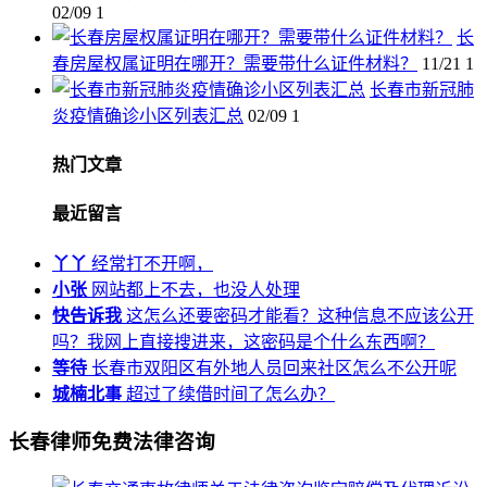
02/09
1
长
春房屋权属证明在哪开？需要带什么证件材料？
11/21
1
长春市新冠肺
炎疫情确诊小区列表汇总
02/09
1
热门文章
最近留言
丫丫
经常打不开啊，
小张
网站都上不去，也没人处理
快告诉我
这怎么还要密码才能看？这种信息不应该公开
吗？我网上直接搜进来，这密码是个什么东西啊？
等待
长春市双阳区有外地人员回来社区怎么不公开呢
城楠北事
超过了续借时间了怎么办？
长春律师免费法律咨询