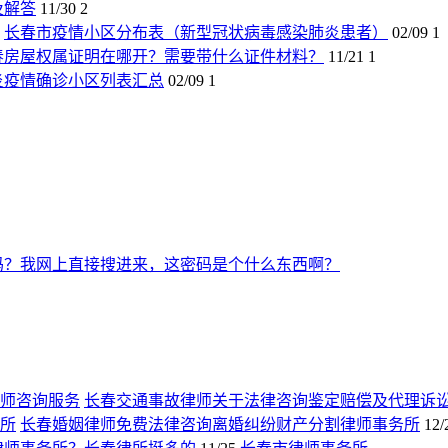
及解答
11/30
2
长春市疫情小区分布表（新型冠状病毒感染肺炎患者）
02/09
1
春房屋权属证明在哪开？需要带什么证件材料？
11/21
1
炎疫情确诊小区列表汇总
02/09
1
吗？我网上直接搜进来，这密码是个什么东西啊？
长春交通事故律师关于法律咨询鉴定赔偿及代理诉
长春婚姻律师免费法律咨询离婚纠纷财产分割律师事务所
12/