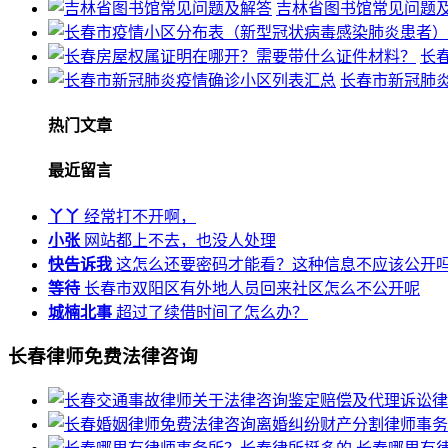
吉林省图书馆常见问题
长
长春市新冠肺
热门文章
最近留言
丫丫
经常打不开啊，
小张
网站都上不去，也没人处理
快告诉我
这怎么还要密码才能看？这种信息不应该公开
等待
长春市双阳区有外地人员回来社区怎么不公开呢
城楠北事
超过了续借时间了怎么办？
长春律师免费法律咨询