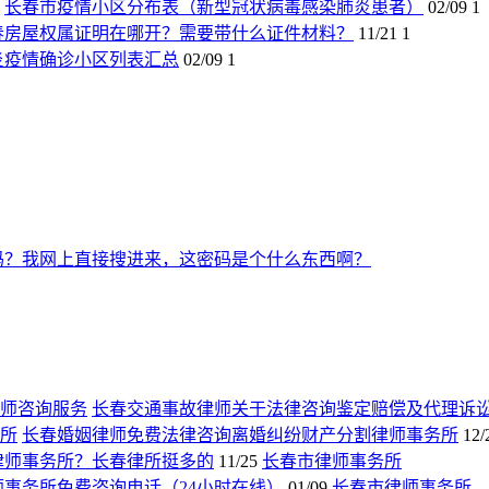
长春市疫情小区分布表（新型冠状病毒感染肺炎患者）
02/09
1
春房屋权属证明在哪开？需要带什么证件材料？
11/21
1
炎疫情确诊小区列表汇总
02/09
1
吗？我网上直接搜进来，这密码是个什么东西啊？
长春交通事故律师关于法律咨询鉴定赔偿及代理诉
长春婚姻律师免费法律咨询离婚纠纷财产分割律师事务所
12/
律师事务所？长春律所挺多的
11/25
长春市律师事务所
师事务所免费咨询电话（24小时在线）
01/09
长春市律师事务所