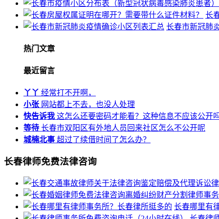
长
长春市新冠肺
热门文章
最近留言
丫丫
经常打不开啊，
小张
网站都上不去，也没人处理
快告诉我
这怎么还要密码才能看？这种信息不应该公开
等待
长春市双阳区有外地人员回来社区怎么不公开呢
城楠北事
超过了续借时间了怎么办？
长春律师免费法律咨询
长春哪里有
长春律